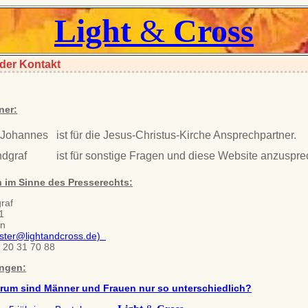
Light
&
Cross
 der Kontakt
ner:
 Johannes
ist für die Jesus-Christus-Kirche Ansprechpartner.
ndgraf
ist für sonstige Fragen und diese Website anzuspre
h im Sinne des Presserechts:
raf
1
en
ter@lightandcross.de)
/ 20 31 70 88
ungen:
rum sind Männer und Frauen nur so unterschiedlich?