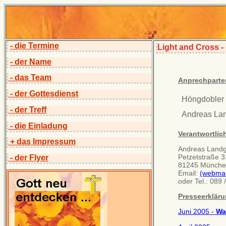
- die Termine
Light and Cross -
- der Name
- das Team
Anprechparte
- der Gottesdienst
Höngdobler
- der Treff
Andreas La
- die Einladung
Verantwortlic
+ das Impressum
Andreas Landg
Petzetstraße 3
- der Flyer
81245 Münch
Email:
(webmas
oder Tel.: 089 
Presseerklär
Juni 2005 -
Wa