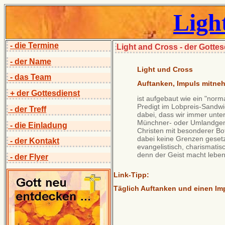
Ligh
- die Termine
Light and Cross - der Gottes
- der Name
Light und Cross
- das Team
Auftanken, Impuls mitne
+ der Gottesdienst
ist aufgebaut wie ein "norma
Predigt im Lobpreis-Sandwi
- der Treff
dabei, dass wir immer unte
Münchner- oder Umlandgem
- die Einladung
Christen mit besonderer Bot
dabei keine Grenzen gesetz
- der Kontakt
evangelistisch, charismatisch
denn der Geist macht lebend
- der Flyer
Link-Tipp:
Täglich Auftanken und einen I